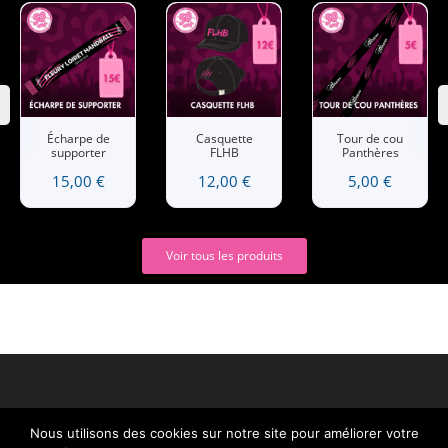
Écharpe de
Casquette
Tour de cou
supporter
FLHB
Panthères
15,00
€
12,00
€
5,00
€
Voir tous les produits
Nous utilisons des cookies sur notre site pour améliorer votre