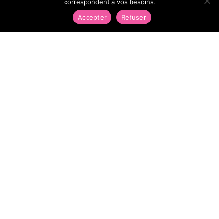
correspondent à vos besoins.
Accepter
Refuser
Jean-François TROLARD
Président adjoint