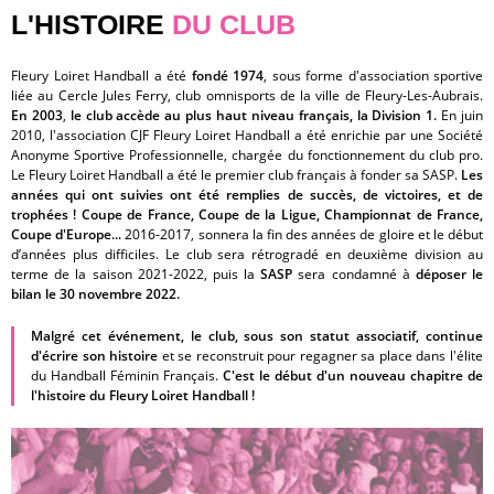
L'HISTOIRE
DU CLUB
Fleury Loiret Handball a été
fondé 1974
, sous forme d'association sportive
liée au Cercle Jules Ferry, club omnisports de la ville de Fleury-Les-Aubrais.
En 2003
,
le club accède au plus haut niveau français, la Division 1.
En juin
2010, l'association CJF Fleury Loiret Handball a été enrichie par une Société
Anonyme Sportive Professionnelle, chargée du fonctionnement du club pro.
Le Fleury Loiret Handball a été le premier club français à fonder sa SASP.
Les
années qui ont suivies ont été remplies de succès, de victoires, et de
trophées ! Coupe de France, Coupe de la Ligue, Championnat de France,
Coupe d'Europe...
2016-2017, sonnera la fin des années de gloire et le début
d’années plus difficiles. Le club sera rétrogradé en deuxième division au
terme de la saison 2021-2022, puis la
SASP
sera condamné
à
déposer le
bilan le 30 novembre 2022.
Malgré cet événement, le club, sous son statut associatif, continue
d'écrire son histoire
et se reconstruit pour regagner sa place dans l'élite
du Handball Féminin Français.
C'est le début d'un nouveau chapitre de
l'histoire du Fleury Loiret Handball !