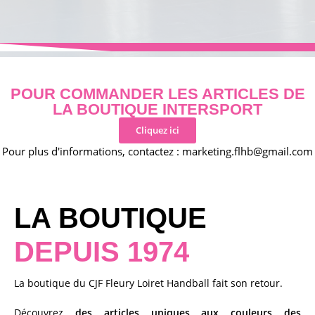
CLU
POUR COMMANDER LES ARTICLES DE
LA BOUTIQUE INTERSPORT
Cliquez ici
Pour plus d'informations, contactez : marketing.flhb@gmail.com
LA BOUTIQUE
DEPUIS 1974
La boutique du CJF Fleury Loiret Handball fait son retour. 
Découvrez 
des articles uniques aux couleurs des 